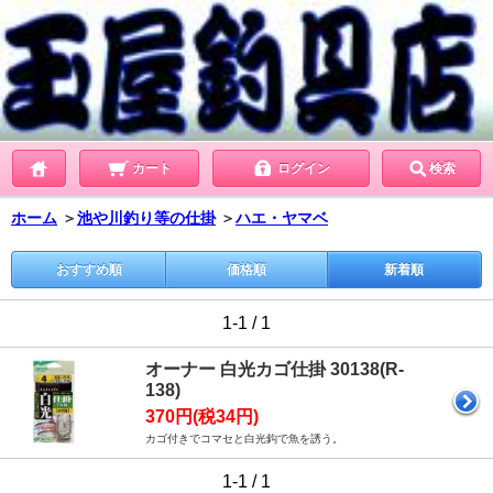
カート
ログイン
検索
ホーム
＞
池や川釣り等の仕掛
＞
ハエ・ヤマベ
おすすめ順
価格順
新着順
1-1 / 1
オーナー 白光カゴ仕掛 30138(R-
138)
370円(税34円)
カゴ付きでコマセと白光鈎で魚を誘う。
1-1 / 1