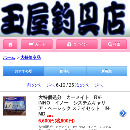
カート
ログイン
検索
ホーム
＞
大特価商品
おすすめ順
価格順
新着順
前のページへ
6-10 / 25
次のページへ
大特価処分 カーメイト RV-
INNO イノー システムキャリ
ア・ベーシック ステイセット IN-
MD
6,600円(税600円)
大特価処分 カーメイト RV-INNO イノー システム