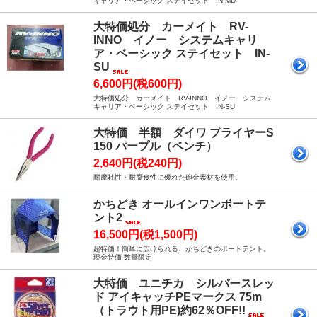
キャリア・ベーシック ステイセット IN-MD
大特価処分 カーメイト RV-
INNO イノー システムキャリ
ア・ベーシック ステイセット IN-
SU
6,600円(税600円)
大特価処分 カーメイト RV-INNO イノー システム
キャリア・ベーシック ステイセット IN-SU
大特価 半額 ダイワ プライヤーS
150 パープル（ペンチ）
2,640円(税240円)
耐摩耗性・耐腐食性に優れた砲金素材を使用。
かちどき オールインワンボートテ
ント2
16,500円(税1,500円)
超特価！簡単に広げられる、かちどきのボートテント。
現金特価 数量限定
大特価 ユニチカ シルバースレッ
ド アイキャッチPEマークス 75m
（トラウト用PE)約62％OFF!!