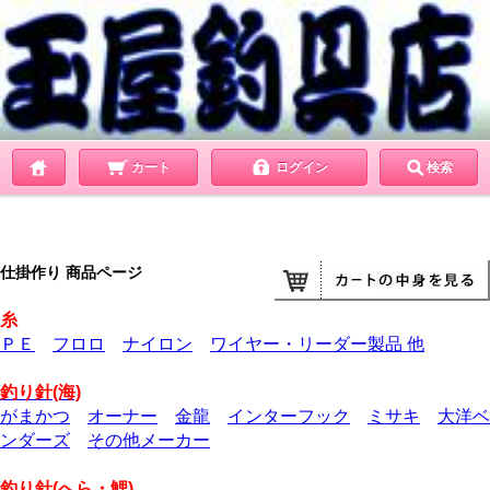
カート
ログイン
検索
仕掛作り 商品ページ
糸
ＰＥ
フロロ
ナイロン
ワイヤー・リーダー製品 他
釣り針(海)
がまかつ
オーナー
金龍
インターフック
ミサキ
大洋ベ
ンダーズ
その他メーカー
釣り針(へら・鯉)