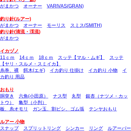
がまかつ
オーナー
VARIVAS(GRAN)
釣り針(ルアー)
がまかつ
オーナー
モーリス
スミス(SMITH)
釣り針(清流・渓流)
がまかつ
イカヅノ
11ｃｍ
14ｃｍ
18ｃｍ
スッテ【マル・ムギ】
スッテ
【ヤリ・スルメ・スミイカ】
糸巻、裸
餌木(エギ)
イカ釣り 仕掛け
イカ釣り 小物
イ
カ釣り 用品
おもり
胴突き
六角(小田原）
ナス型
丸型
銀杏（ナツメ・カッ
トウ）
亀型（小判）
板、糸オモリ
ガン玉、割ビシ、ゴム張
テンヤおもり
ルアー 小物
スナップ
スプリットリング
シンカー
リング
ルアーパー