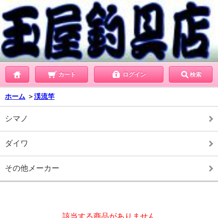
カート
ログイン
検索
ホーム
＞
渓流竿
シマノ
ダイワ
その他メーカー
該当する商品がありません