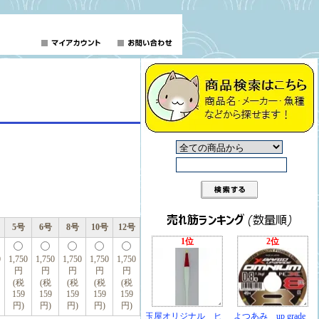
5号
6号
8号
10号
12号
1位
2位
0
1,750
1,750
1,750
1,750
1,750
円
円
円
円
円
(税
(税
(税
(税
(税
159
159
159
159
159
円)
円)
円)
円)
円)
玉屋オリジナル ヒ
よつあみ up grade