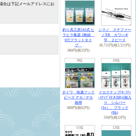
場合は下記メールアドレスにお
釣り具工房141式 ヒ
シマノ ステファー
ラヒラ集器 2枚組
ノXR カワハギ
6穴フラットタイ
竿 ２ピース
プ
38,731円(税3,521円)
380円(税35円)
9位
10位
ダイワ 快適フック
イカスナップ(ｾｰﾌﾃｨ
ビーズ デカ / デカ
ｰｽﾅｯﾌﾟ付きBB)2個入
徳用
り シルバー
680円(税62円)
(Sv）、ブラック
(Bk)
350円(税32円)
11位
12位