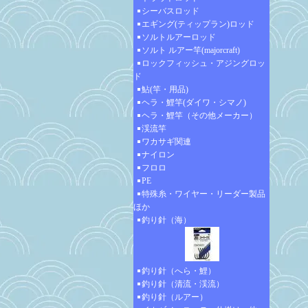
シーバスロッド
エギング(ティップラン)ロッド
ソルトルアーロッド
ソルト ルアー竿(majorcraft)
ロックフィッシュ・アジングロッ
ド
鮎(竿・用品)
ヘラ・鯉竿(ダイワ・シマノ)
ヘラ・鯉竿（その他メーカー）
渓流竿
ワカサギ関連
ナイロン
フロロ
PE
特殊糸・ワイヤー・リーダー製品
ほか
釣り針（海）
釣り針（へら・鯉）
釣り針（清流・渓流）
釣り針（ルアー）