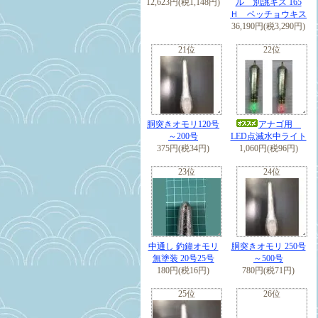
12,623円(税1,148円)
ル 別誂キス 165
Ｈ ベッチョウキス
36,190円(税3,290円)
21位
22位
胴突きオモリ120号
アナゴ用
～200号
LED点滅水中ライト
375円(税34円)
1,060円(税96円)
23位
24位
中通し 釣鐘オモリ
胴突きオモリ 250号
無塗装 20号25号
～500号
180円(税16円)
780円(税71円)
25位
26位