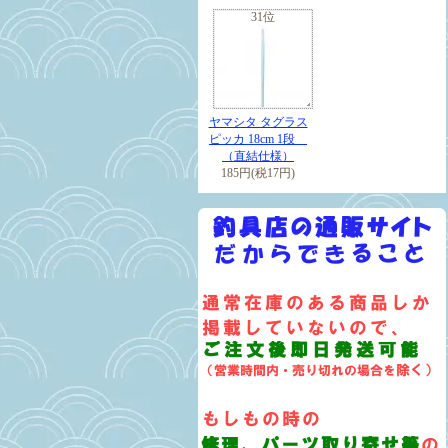
31位
ヤマシタ タグラス
ピッカ 18cm 1段
（直結仕様）
185円(税17円)