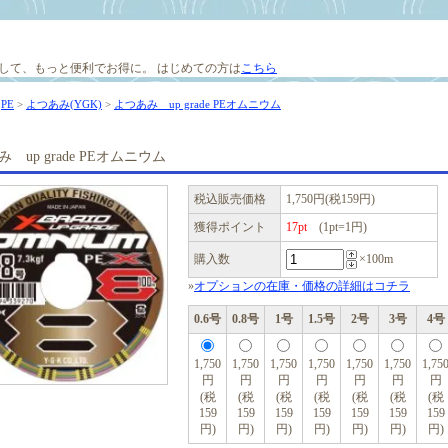
して、もっと便利でお得に。
はじめての方は
こちら
>
PE
>
よつあみ(YGK)
>
よつあみ up grade PEオムニウム
 up grade PEオムニウム
税込販売価格
1,750円(税159円)
獲得ポイント
17pt
(1pt=1円)
購入数
×100m
»
オプションの在庫・価格の詳細はコチラ
0.6号
0.8号
1号
1.5号
2号
3号
4号
1,750
1,750
1,750
1,750
1,750
1,750
1,75
円
円
円
円
円
円
円
(税
(税
(税
(税
(税
(税
(税
159
159
159
159
159
159
159
円)
円)
円)
円)
円)
円)
円)