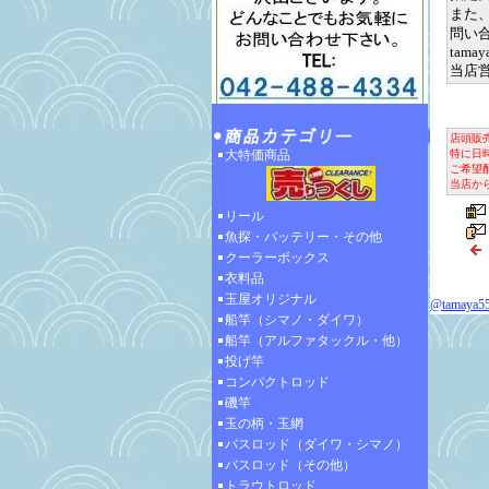
また
問い
tamay
当店
店頭販
大特価商品
特に日
ご希望
当店から
リール
魚探・バッテリー・その他
クーラーボックス
衣料品
玉屋オリジナル
@tamay
船竿（シマノ・ダイワ）
船竿（アルファタックル・他）
投げ竿
コンパクトロッド
磯竿
玉の柄・玉網
バスロッド（ダイワ・シマノ）
バスロッド（その他）
トラウトロッド