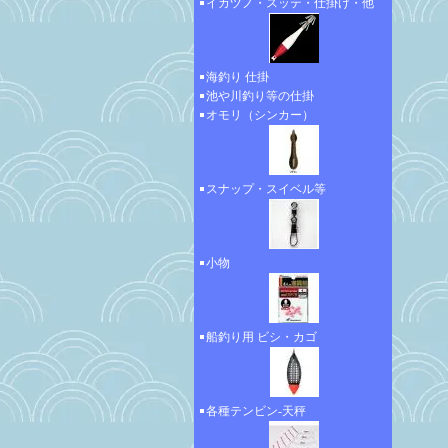
イカヅノ・スッテ・仕掛け・他
海釣り 仕掛
池や川釣り等の仕掛
オモリ（シンカー）
スナップ・スイベル等
小物
船釣り用 ビシ・カゴ
各種テンビン-天秤