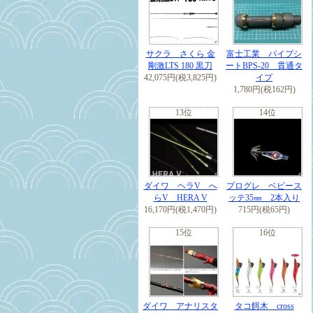
サクラ さくら 金
富士工業 パイプシ
剛激LTS 180 黒刀
ートBPS-20 貫通タ
42,075円(税3,825円)
イプ
1,780円(税162円)
13位
14位
ダイワ ヘラV へ
プログレ ベビース
らV HERA V
ッテ35㎜ 2本入り
16,170円(税1,470円)
715円(税65円)
15位
16位
ダイワ アナリスタ
タコ餌木 cross