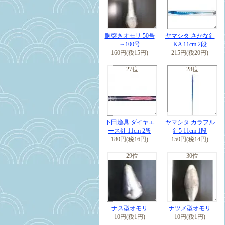
胴突きオモリ 50号
ヤマシタ さかな針
～100号
KA 11cm 2段
160円(税15円)
215円(税20円)
27位
28位
下田漁具 ダイヤエ
ヤマシタ カラフル
ース針 11cm 2段
針5 11cm 1段
180円(税16円)
150円(税14円)
29位
30位
ナス型オモリ
ナツメ型オモリ
10円(税1円)
10円(税1円)