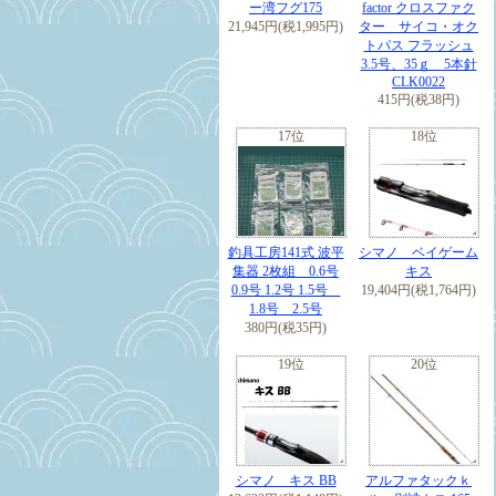
ー湾フグ175
factor クロスファク
21,945円(税1,995円)
ター サイコ・オク
トパス フラッシュ
3.5号、35ｇ 5本針
CLK0022
415円(税38円)
17位
18位
釣具工房141式 波平
シマノ ベイゲーム
集器 2枚組 0.6号
キス
0.9号 1.2号 1.5号
19,404円(税1,764円)
1.8号 2.5号
380円(税35円)
19位
20位
シマノ キス BB
アルファタックｋ