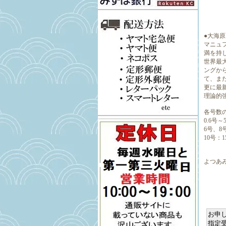
●大海
マニュ
満を持
世界最大
ングか
て、ま
更に最
理論的
各号数
0.6号～
6号、8
10号：1
よつあ
検索ワ
ダイニー
お申し
指定