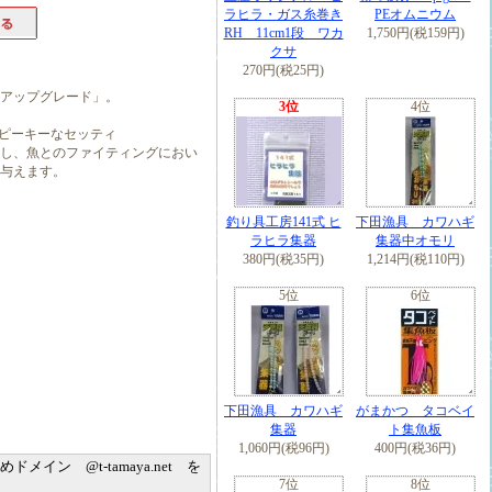
ラヒラ・ガス糸巻き
PEオムニウム
RH 11cm1段 ワカ
1,750円(税159円)
クサ
270円(税25円)
アップグレード」。
3位
4位
のピーキーなセッティ
し、魚とのファイティングにおい
与えます。
釣り具工房141式 ヒ
下田漁具 カワハギ
ラヒラ集器
集器中オモリ
380円(税35円)
1,214円(税110円)
5位
6位
ニ,うるとらだいまーに,ウルトラ２
下田漁具 カワハギ
がまかつ タコベイ
集器
ト集魚板
1,060円(税96円)
400円(税36円)
ン @t-tamaya.net を
7位
8位