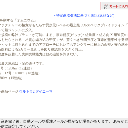
» 特定商取引法に基づく表記 (返品など)
原を制する「オムニウム」
ファクチャーの極意がもたらす異次元レベルの最上級フルスペックプレイドライン「
して船ジャンルに投入。
規模の弊社プラントが可能にする、原糸精度(ピッチ)× 組角度 × 組方向 X 組速度
らもたらされる「均質な編み込み密度」が、驚くべき強靭強度と直線的堅牢性を発揮
たヒットに持ち込むまでのアプローチにおいてもアングラーに極上の余裕と安心感を
新顔料による5カラー見直しを図り視認性を大きく向上。
強度を超越した実釣実戦能力は他の追随を許さない。
の最大連結は下記の通りです。
5号：1200m（12連結）
号、12号：1800m（18連結）
500m（15連結）
み商品ページ
ウルトラ2 ダイニーマ
ード：よつあみ,ヨツアミ,ウルトラダイニーマ,うるとらだいにーま,ウルトラダイマー
マ,うるとら２だいにーま,
込み完了後、自動メールや受注メールが届かない場合があります。 あらかじめドメイ
受信に設定してください。