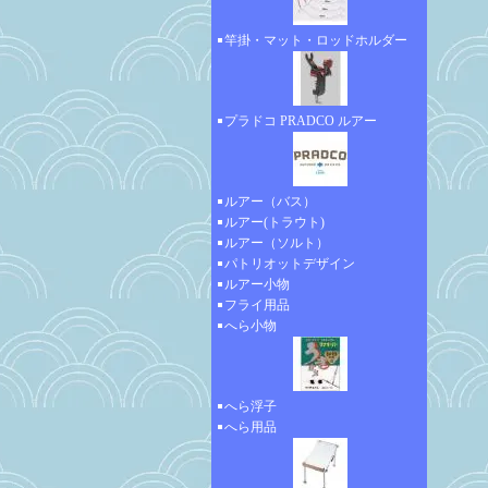
竿掛・マット・ロッドホルダー
プラドコ PRADCO ルアー
ルアー（バス）
ルアー(トラウト)
ルアー（ソルト）
パトリオットデザイン
ルアー小物
フライ用品
へら小物
へら浮子
へら用品