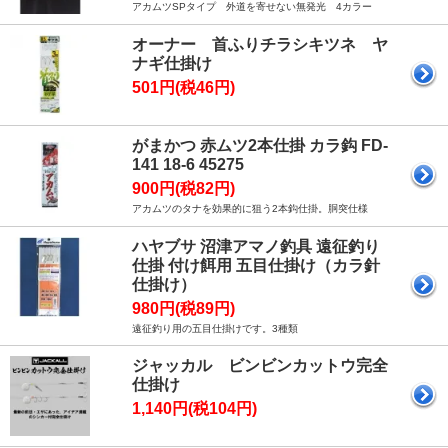
アカムツSPタイプ 外道を寄せない無発光 4カラー
オーナー 首ふりチラシキツネ ヤ
ナギ仕掛け
501円(税46円)
がまかつ 赤ムツ2本仕掛 カラ鈎 FD-
141 18-6 45275
900円(税82円)
アカムツのタナを効果的に狙う2本鈎仕掛。胴突仕様
ハヤブサ 沼津アマノ釣具 遠征釣り
仕掛 付け餌用 五目仕掛け（カラ針
仕掛け）
980円(税89円)
遠征釣り用の五目仕掛けです。3種類
ジャッカル ビンビンカットウ完全
仕掛け
1,140円(税104円)