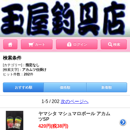
カート
ログイン
検索
検索条件
[カテゴリー]：
指定なし
[検索文字]：
アカムツ仕掛け
ヒット件数：
202
件
おすすめ順
価格順
新着順
1-5 / 202
次のページへ
ヤマシタ マシュマロボール アカム
ツSP
420円(税38円)