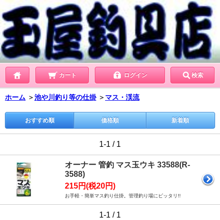
カート
ログイン
検索
ホーム
＞
池や川釣り等の仕掛
＞
マス・渓流
おすすめ順
価格順
新着順
1-1 / 1
オーナー 管釣 マス玉ウキ 33588(R-
3588)
215円(税20円)
お手軽・簡単マス釣り仕掛。管理釣り場にピッタリ!!
1-1 / 1