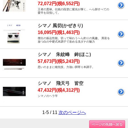
72,072円(税6,552円)
王者の貫禄。伝統の段塗に紫光が輝く、へら師すべての
愛竿を目指して。
シマノ 風切(かぜきり)
16,095円(税1,463円)
傑出の振込性能。切って味わうへら釣りの風趣。 異彩を
放つ白の中硬式本調子で攻める浅ダナの魅力
シマノ 朱紋峰 鉾(ほこ)
57,673円(税5,243円)
思いのままに穂先技。力強い胴寄り本調子。
シマノ 飛天弓 皆空
47,432円(税4,312円)
シマノのヘラ竿
1-5 / 11
次のページへ
ページの先頭へ戻る