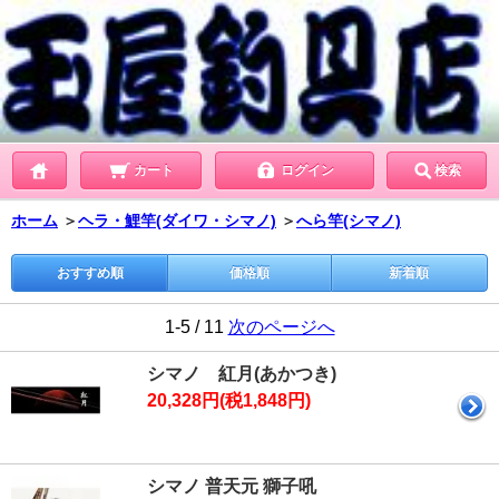
カート
ログイン
検索
ホーム
＞
ヘラ・鯉竿(ダイワ・シマノ)
＞
へら竿(シマノ)
おすすめ順
価格順
新着順
1-5 / 11
次のページへ
シマノ 紅月(あかつき)
20,328円(税1,848円)
シマノ 普天元 獅子吼