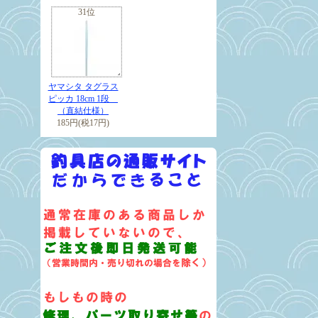
31位
ヤマシタ タグラス
ピッカ 18cm 1段
（直結仕様）
185円(税17円)