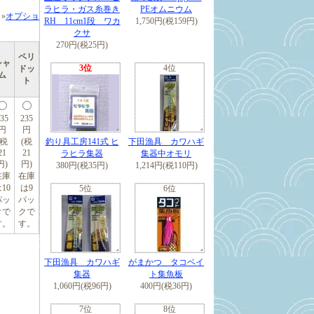
ラヒラ・ガス糸巻き
PEオムニウム
»
オプショ
RH 11cm1段 ワカ
1,750円(税159円)
クサ
270円(税25円)
ペリ
シャ
3位
4位
ドッ
ム
ト
35
235
円
円
(税
(税
釣り具工房141式 ヒ
下田漁具 カワハギ
21
21
ラヒラ集器
集器中オモリ
円)
円)
380円(税35円)
1,214円(税110円)
在庫
在庫
10
は9
5位
6位
パッ
パッ
クで
クで
す。
す。
下田漁具 カワハギ
がまかつ タコベイ
集器
ト集魚板
1,060円(税96円)
400円(税36円)
7位
8位