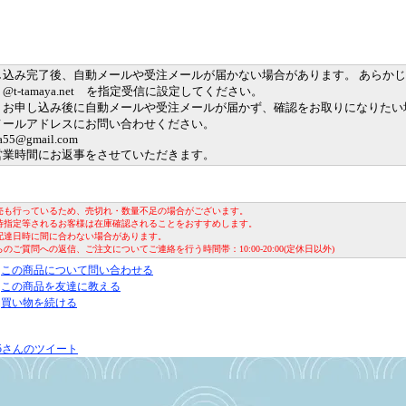
ード：すわろふすきーびーず,スワロフスキービーズ,集魚ビーズ,しゅうぎょびーず,
真鯛,まだい,マダイ,わらさ,ワラサ,16面体,16めんたい,
し込み完了後、自動メールや受注メールが届かない場合があります。 あらか
@t-tamaya.net を指定受信に設定してください。
、お申し込み後に自動メールや受注メールが届かず、確認をお取りになりたい
メールアドレスにお問い合わせください。
a55@gmail.com
営業時間にお返事をさせていただきます。
売も行っているため、売切れ・数量不足の場合がございます。
時指定等されるお客様は在庫確認されることをおすすめします。
配達日時に間に合わない場合があります。
のご質問への返信、ご注文についてご連絡を行う時間帯：10:00-20:00(定休日以外)
この商品について問い合わせる
この商品を友達に教える
買い物を続ける
a55さんのツイート