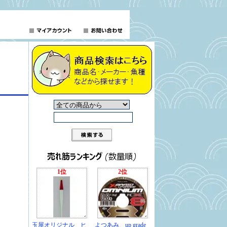
1位
2位
玉屋オリジナル ヒ
よつあみ up grade