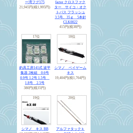
ー湾フグ175
factor クロスファク
21,945円(税1,995円)
ター サイコ・オク
トパス フラッシュ
3.5号、35ｇ 5本針
CLK0022
415円(税38円)
17位
18位
釣具工房141式 波平
シマノ ベイゲーム
集器 2枚組 0.6号
キス
0.9号 1.2号 1.5号
19,404円(税1,764円)
1.8号 2.5号
380円(税35円)
19位
20位
シマノ キス BB
アルファタックｋ