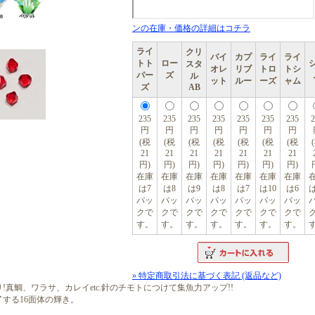
ンの在庫・価格の詳細はコチラ
ライ
クリ
バイ
カプ
ライ
ライ
トト
ロー
スタ
オレ
リブ
トロ
トシ
パー
ズ
ル
ット
ルー
ーズ
ャム
ズ
AB
235
235
235
235
235
235
235
2
円
円
円
円
円
円
円
(税
(税
(税
(税
(税
(税
(税
21
21
21
21
21
21
21
円)
円)
円)
円)
円)
円)
円)
在庫
在庫
在庫
在庫
在庫
在庫
在庫
は7
は8
は9
は8
は7
は10
は6
は
パッ
パッ
パッ
パッ
パッ
パッ
パッ
クで
クで
クで
クで
クで
クで
クで
す。
す。
す。
す。
す。
す。
す。
» 特定商取引法に基づく表記 (返品など)
!真鯛、ワラサ、カレイetc.針のチモトにつけて集魚力アップ!!
了する16面体の輝き。