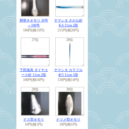
胴突きオモリ 50号
ヤマシタ さかな針
～100号
KA 11cm 2段
160円(税15円)
215円(税20円)
27位
28位
下田漁具 ダイヤエ
ヤマシタ カラフル
ース針 11cm 2段
針5 11cm 1段
180円(税16円)
150円(税14円)
29位
30位
ナス型オモリ
ナツメ型オモリ
10円(税1円)
10円(税1円)