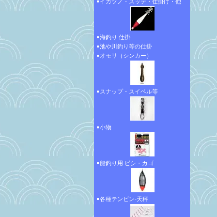
イカヅノ・スッテ・仕掛け・他
海釣り 仕掛
池や川釣り等の仕掛
オモリ（シンカー）
スナップ・スイベル等
小物
船釣り用 ビシ・カゴ
各種テンビン-天秤