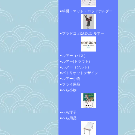
竿掛・マット・ロッドホルダー
プラドコ PRADCO ルアー
ルアー（バス）
ルアー(トラウト)
ルアー（ソルト）
パトリオットデザイン
ルアー小物
フライ用品
へら小物
へら浮子
へら用品