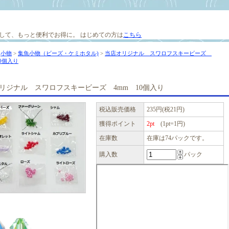
して、もっと便利でお得に。
はじめての方は
こちら
>
小物
>
集魚小物（ビーズ・ケミホタル)
>
当店オリジナル スワロフスキービーズ
10個入り
リジナル スワロフスキービーズ 4mm 10個入り
税込販売価格
235円(税21円)
獲得ポイント
2pt
(1pt=1円)
在庫数
在庫は74パックです。
購入数
パック