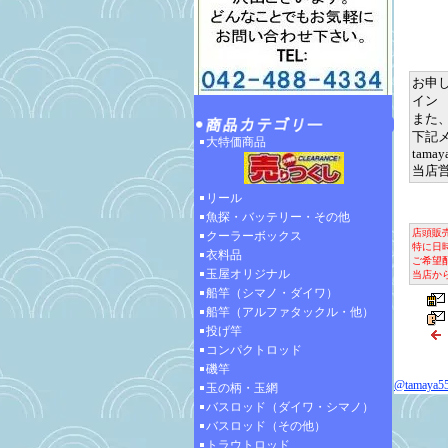
検索ワ
ビーズ,
お申
イン 
また
下記
大特価商品
tamay
当店
リール
魚探・バッテリー・その他
店頭販
クーラーボックス
特に日
衣料品
ご希望
玉屋オリジナル
当店から
船竿（シマノ・ダイワ）
船竿（アルファタックル・他）
投げ竿
コンパクトロッド
磯竿
@tamay
玉の柄・玉網
バスロッド（ダイワ・シマノ）
バスロッド（その他）
トラウトロッド