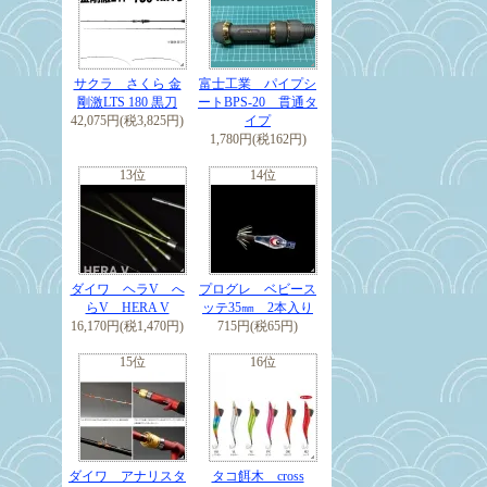
サクラ さくら 金
富士工業 パイプシ
剛激LTS 180 黒刀
ートBPS-20 貫通タ
42,075円(税3,825円)
イプ
1,780円(税162円)
13位
14位
ダイワ ヘラV へ
プログレ ベビース
らV HERA V
ッテ35㎜ 2本入り
16,170円(税1,470円)
715円(税65円)
15位
16位
ダイワ アナリスタ
タコ餌木 cross