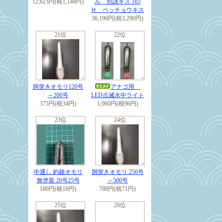
12,623円(税1,148円)
ル 別誂キス 165
Ｈ ベッチョウキス
36,190円(税3,290円)
21位
22位
胴突きオモリ120号
アナゴ用
～200号
LED点滅水中ライト
375円(税34円)
1,060円(税96円)
23位
24位
中通し 釣鐘オモリ
胴突きオモリ 250号
無塗装 20号25号
～500号
180円(税16円)
780円(税71円)
25位
26位