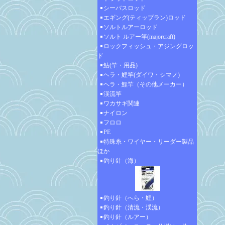
シーバスロッド
エギング(ティップラン)ロッド
ソルトルアーロッド
ソルト ルアー竿(majorcraft)
ロックフィッシュ・アジングロッ
ド
鮎(竿・用品)
ヘラ・鯉竿(ダイワ・シマノ)
ヘラ・鯉竿（その他メーカー）
渓流竿
ワカサギ関連
ナイロン
フロロ
PE
特殊糸・ワイヤー・リーダー製品
ほか
釣り針（海）
釣り針（へら・鯉）
釣り針（清流・渓流）
釣り針（ルアー）