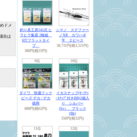
シュウギョ
じめドメ
釣り具工房141式 ヒ
シマノ ステファー
ラヒラ集器 2枚組
ノXR カワハギ
場合は
6穴フラットタイ
竿 ２ピース
プ
38,731円(税3,521円)
380円(税35円)
9位
10位
ダイワ 快適フック
イカスナップ(ｾｰﾌﾃｨ
ビーズ デカ / デカ
ｰｽﾅｯﾌﾟ付きBB)2個入
徳用
り シルバー
680円(税62円)
(Sv）、ブラック
(Bk)
350円(税32円)
11位
12位