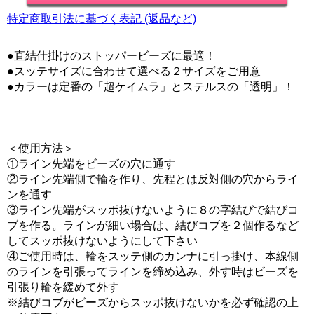
特定商取引法に基づく表記 (返品など)
●直結仕掛けのストッパービーズに最適！
●スッテサイズに合わせて選べる２サイズをご用意
●カラーは定番の「超ケイムラ」とステルスの「透明」！
＜使用方法＞
①ライン先端をビーズの穴に通す
②ライン先端側で輪を作り、先程とは反対側の穴からライ
ンを通す
③ライン先端がスッポ抜けないように８の字結びで結びコ
ブを作る。ラインが細い場合は、結びコブを２個作るなど
してスッポ抜けないようにして下さい
④ご使用時は、輪をスッテ側のカンナに引っ掛け、本線側
のラインを引張ってラインを締め込み、外す時はビーズを
引張り輪を緩めて外す
※結びコブがビーズからスッポ抜けないかを必ず確認の上