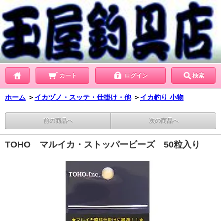
カート
ログイン
検索
ホーム
＞
イカヅノ・スッテ・仕掛け・他
＞
イカ釣り 小物
前の商品へ
次の商品へ
TOHO マルイカ・ストッパービーズ 50粒入り