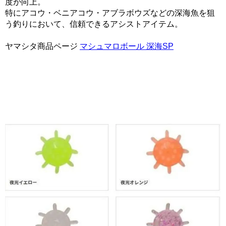
度が向上。
特にアコウ・ベニアコウ・アブラボウズなどの深海魚を狙
う釣りにおいて、信頼できるアシストアイテム。
ヤマシタ商品ページ
マシュマロボール 深海SP
検索ワー
ド:YAMASHITA,yamashita,Yamashita,yamaria,YAMARIAYama
ヤマシタ,やました,やまりあ,ヤマリア,マリア,まりあ,ましゅ
まろぼーる,マシュマロボール,深海SP,しんかいすぺしゃる,
シンカイスペシャル,3L,