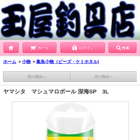
カート
ログイン
検索
ホーム
＞
小物
＞
集魚小物（ビーズ・ケミホタル)
前の商品へ
次の商品へ
ヤマシタ マシュマロボール 深海SP 3L