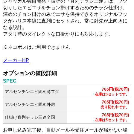
ジャッカル独自開発・設計の『直列チラシ三連』は、ブツ
切りしたエビエサをチョン掛けするためのチラシ仕掛け。
深めのチョン掛けのみでエサを保持できるオリジナルフッ
クがハリス本線に直列にセットされ、常に針先が上向きに
なる設計。
アタリ時のダイレクトな口掛かりにも対応します。
※ネコポスはご利用できません
メーカーHP
オプションの値段詳細
SPEC
765円(税70円)
アルゼンチンエビ固め湾フグ
在庫は5セットです。
765円(税70円)
アルゼンチンエビ固め外房
売り切れ中です。
765円(税70円)
仕掛け直列チラシ三連全国
在庫は5セットです。
お申し込み完了後、自動メールや受注メールが届かない場