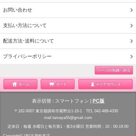
お問い合わせ
支払い方法について
配送方法･送料について
プライバシーポリシー
ページの先頭へ戻る
ホーム
カート
マイアカウント
表示切替 :
スマートフォン
|
PC版
〒182-0007 東京都調布市菊野台1-18-1 TEL 042-488-4330
mail:tamaya55@gmail.com
定休日：毎週 水曜日と毎月第1・第3火曜日 営業時間：10：00-19:00
Copyright© (有)玉屋釣具店