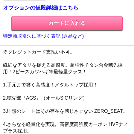
オプションの値段詳細はこちら
特定商取引法に基づく表記 (返品など)
※クレジットカード支払い不可。
繊細なアタリを捉える高感度。超弾性チタン合金穂先採
用！2ピースカワハギ竿最軽量クラス！
1.手元まで響く高感度！メタルトップ採用！
2.穂先部『AGS』（オールSiCリング）
3.理想のシートはその存在を感じさせない ZERO_SEAT。
4.さらなる軽量化を実現。高密度高強度カーボン HVFナノ
プラス採用。