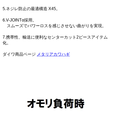
5.ネジレ防止の最適構造 X45。
6.V-JOINTα採用。
スムーズでパワーロスを感じさせない曲がりを実現。
7.携帯性、輸送に便利なセンターカット2ピースアイテム
化。
ダイワ商品ページ
メタリアカワハギ
検索ワード：ダイワ,だいわ,daiwa,DAIWA,メタリアカワハ
ギ,メタリアかわはぎ,めたりあかわはぎ,カワハギ釣り,かわ
はぎ釣り,MH-175,M-175,チタン合金穂先,チタン合金ホ先,チ
タン合金ほさき,チタンごうきんほさき,