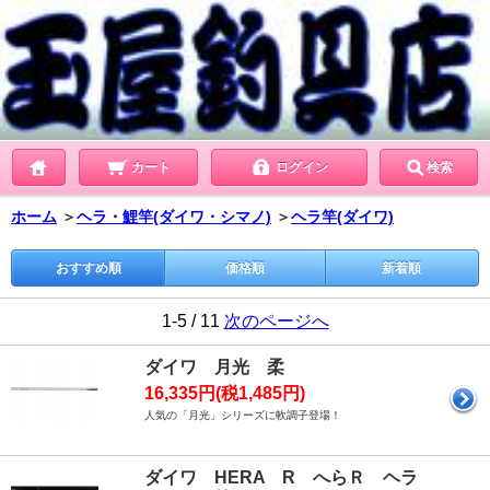
カート
ログイン
検索
ホーム
＞
ヘラ・鯉竿(ダイワ・シマノ)
＞
ヘラ竿(ダイワ)
おすすめ順
価格順
新着順
1-5 / 11
次のページへ
ダイワ 月光 柔
16,335円(税1,485円)
人気の「月光」シリーズに軟調子登場！
ダイワ HERA R へらＲ ヘラ