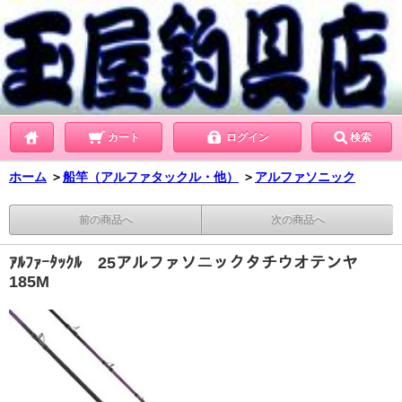
カート
ログイン
検索
ホーム
＞
船竿（アルファタックル・他）
＞
アルファソニック
前の商品へ
次の商品へ
ｱﾙﾌｧｰﾀｯｸﾙ 25アルファソニックタチウオテンヤ
185M